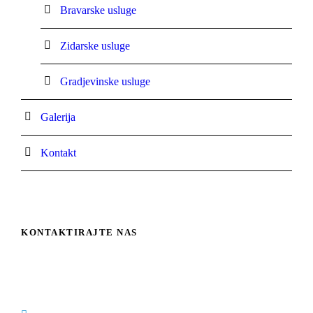
Bravarske usluge
Zidarske usluge
Gradjevinske usluge
Galerija
Kontakt
KONTAKTIRAJTE NAS
Električar, vodoinstalater, odgušenje kanalizacije
Kragujevac – Majstor Saša