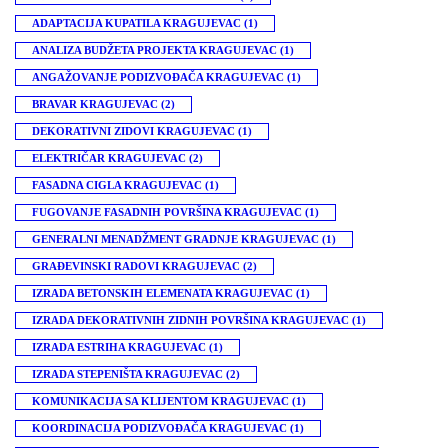
ADAPTACIJA KUPATILA KRAGUJEVAC
(1)
ANALIZA BUDŽETA PROJEKTA KRAGUJEVAC
(1)
ANGAŽOVANJE PODIZVOĐAČA KRAGUJEVAC
(1)
BRAVAR KRAGUJEVAC
(2)
DEKORATIVNI ZIDOVI KRAGUJEVAC
(1)
ELEKTRIČAR KRAGUJEVAC
(2)
FASADNA CIGLA KRAGUJEVAC
(1)
FUGOVANJE FASADNIH POVRŠINA KRAGUJEVAC
(1)
GENERALNI MENADŽMENT GRADNJE KRAGUJEVAC
(1)
GRAĐEVINSKI RADOVI KRAGUJEVAC
(2)
IZRADA BETONSKIH ELEMENATA KRAGUJEVAC
(1)
IZRADA DEKORATIVNIH ZIDNIH POVRŠINA KRAGUJEVAC
(1)
IZRADA ESTRIHA KRAGUJEVAC
(1)
IZRADA STEPENIŠTA KRAGUJEVAC
(2)
KOMUNIKACIJA SA KLIJENTOM KRAGUJEVAC
(1)
KOORDINACIJA PODIZVOĐAČA KRAGUJEVAC
(1)