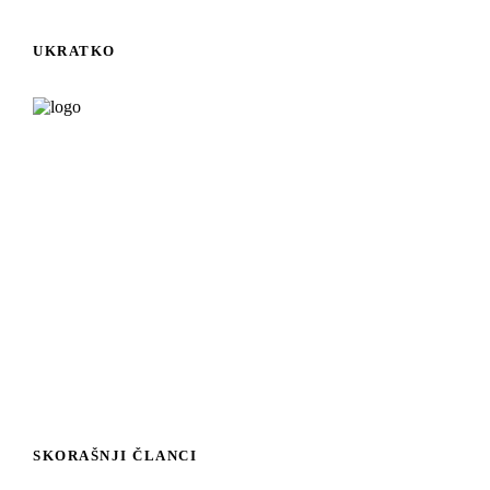
UKRATKO
Majstor Saša pruža kompletne usluge vodoinstalatera,
električara, bravara, zidara i građevinskog preduzimača na
teritoriji Kragujevca i okoline.
Naš tim iskusnih majstora obezbeđuje brze, pouzdane i
profesionalne intervencije – od sitnih popravki do velikih
adaptacija stambenih i poslovnih prostora.
Dostupni smo 24/7 za hitne pozive i radove po dogovoru, uz
garantovan kvalitet i poštovanje rokova.
[Saznajte više]
SKORAŠNJI ČLANCI