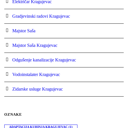
Električar Kragujevac
Gradjevinski radovi Kragujevac
Majstor Saša
Majstor Saša Kragujevac
Odgušenje kanalizacije Kragujevac
Vodoinstalater Kragujevac
Zidarske usluge Kragujevac
OZNAKE
ADAPTACIJA KUHINJA KRAGUJEVAC
(1)