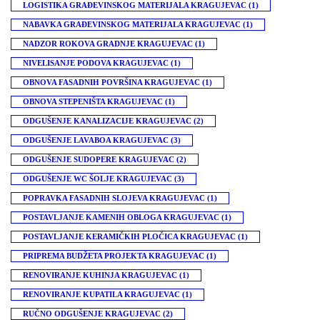
LOGISTIKA GRAĐEVINSKOG MATERIJALA KRAGUJEVAC
(1)
NABAVKA GRAĐEVINSKOG MATERIJALA KRAGUJEVAC
(1)
NADZOR ROKOVA GRADNJE KRAGUJEVAC
(1)
NIVELISANJE PODOVA KRAGUJEVAC
(1)
OBNOVA FASADNIH POVRŠINA KRAGUJEVAC
(1)
OBNOVA STEPENIŠTA KRAGUJEVAC
(1)
ODGUŠENJE KANALIZACIJE KRAGUJEVAC
(2)
ODGUŠENJE LAVABOA KRAGUJEVAC
(3)
ODGUŠENJE SUDOPERE KRAGUJEVAC
(2)
ODGUŠENJE WC ŠOLJE KRAGUJEVAC
(3)
POPRAVKA FASADNIH SLOJEVA KRAGUJEVAC
(1)
POSTAVLJANJE KAMENIH OBLOGA KRAGUJEVAC
(1)
POSTAVLJANJE KERAMIČKIH PLOČICA KRAGUJEVAC
(1)
PRIPREMA BUDŽETA PROJEKTA KRAGUJEVAC
(1)
RENOVIRANJE KUHINJA KRAGUJEVAC
(1)
RENOVIRANJE KUPATILA KRAGUJEVAC
(1)
RUČNO ODGUŠENJE KRAGUJEVAC
(2)