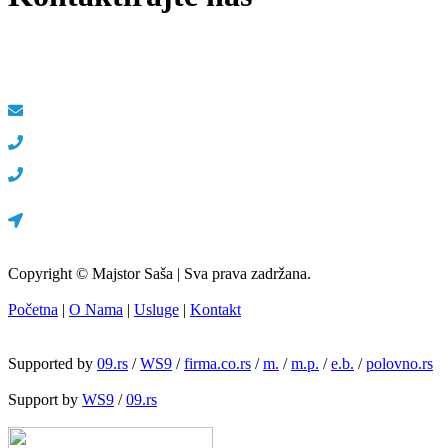
Električar, vodoinstalater, odgušenje kanalizacije Kragujevac –
Majstor Saša
info@majstorsasa.rs
060/53-94-308
065/85-50-934
Zorana Đinđića 35, 34000 Kragujevac
Copyright © Majstor Saša | Sva prava zadržana.
Početna
|
O Nama
|
Usluge
|
Kontakt
Supported by
09.rs
/
WS9
/
firma.co.rs
/
m.
/
m.p.
/
e.b.
/
polovno.rs
Support by
WS9
/
09.rs