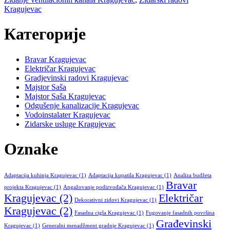
Kragujevac
Категорије
Bravar Kragujevac
Električar Kragujevac
Gradjevinski radovi Kragujevac
Majstor Saša
Majstor Saša Kragujevac
Odgušenje kanalizacije Kragujevac
Vodoinstalater Kragujevac
Zidarske usluge Kragujevac
Oznake
Adaptacija kuhinja Kragujevac
(1)
Adaptacija kupatila Kragujevac
(1)
Analiza budžeta
Bravar
projekta Kragujevac
(1)
Angažovanje podizvođača Kragujevac
(1)
Kragujevac
(2)
Električar
Dekorativni zidovi Kragujevac
(1)
Kragujevac
(2)
Fasadna cigla Kragujevac
(1)
Fugovanje fasadnih površina
Građevinski
Kragujevac
(1)
Generalni menadžment gradnje Kragujevac
(1)