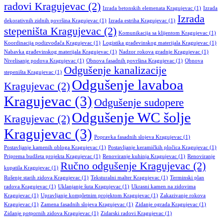
radovi Kragujevac
(2)
Izrada betonskih elemenata Kragujevac
(1)
Izrada
Izrada
dekorativnih zidnih površina Kragujevac
(1)
Izrada estriha Kragujevac
(1)
stepeništa Kragujevac
(2)
Komunikacija sa klijentom Kragujevac
(1)
Koordinacija podizvođača Kragujevac
(1)
Logistika građevinskog materijala Kragujevac
(1)
Nabavka građevinskog materijala Kragujevac
(1)
Nadzor rokova gradnje Kragujevac
(1)
Nivelisanje podova Kragujevac
(1)
Obnova fasadnih površina Kragujevac
(1)
Obnova
Odgušenje kanalizacije
stepeništa Kragujevac
(1)
Odgušenje lavaboa
Kragujevac
(2)
Kragujevac
(3)
Odgušenje sudopere
Odgušenje WC šolje
Kragujevac
(2)
Kragujevac
(3)
Popravka fasadnih slojeva Kragujevac
(1)
Postavljanje kamenih obloga Kragujevac
(1)
Postavljanje keramičkih pločica Kragujevac
(1)
Priprema budžeta projekta Kragujevac
(1)
Renoviranje kuhinja Kragujevac
(1)
Renoviranje
Ručno odgušenje Kragujevac
(2)
kupatila Kragujevac
(1)
Rušenje starih zidova Kragujevac
(1)
Teksturalni malter Kragujevac
(1)
Terminski plan
radova Kragujevac
(1)
Uklanjanje šuta Kragujevac
(1)
Ukrasni kamen na zidovima
Kragujevac
(1)
Upravljanje kompletnim projektom Kragujevac
(1)
Zakazivanje rokova
Kragujevac
(1)
Zamena fasadnih slojeva Kragujevac
(1)
Zidanje ograda Kragujevac
(1)
Zidanje potpornih zidova Kragujevac
(1)
Zidarski radovi Kragujevac
(1)