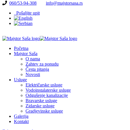
060/53-94-308
info@majstorsasa.rs
Pošaljite upit
Početna
Majstor Saša
O nama
Zahtev za ponudu
Česta pitanja
Novosti
Usluge
Električarske usluge
Vodoinstalaterske usluge
Odgušenje kanalizacije
Bravarske usluge
Zidarske usluge
Gradjevinske usluge
Galerija
Kontakt