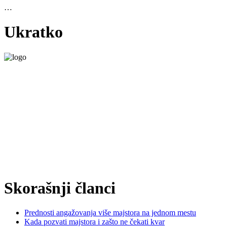
…
Ukratko
Majstor Saša pruža kompletne usluge vodoinstalatera, električara,
bravara, zidara i građevinskog preduzimača na teritoriji Kragujevca i
okoline.
Naš tim iskusnih majstora obezbeđuje brze, pouzdane i
profesionalne intervencije – od sitnih popravki do velikih adaptacija
stambenih i poslovnih prostora.
Dostupni smo 24/7 za hitne pozive i radove po dogovoru, uz
garantovan kvalitet i poštovanje rokova.
[Saznajte više]
Skorašnji članci
Prednosti angažovanja više majstora na jednom mestu
Kada pozvati majstora i zašto ne čekati kvar