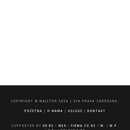
Električar, vodoinstalater, odgušenje kanalizacije
Kragujevac – Majstor Saša
info@majstorsasa.rs
060/53-94-308
065/85-50-934
Zorana Đinđića 35, 34000 Kragujevac
COPYRIGHT © MAJSTOR SAŠA | SVA PRAVA ZADRŽANA.
POČETNA
|
O NAMA
|
USLUGE
|
KONTAKT
SUPPORTED BY
09.RS
/
WS9
/
FIRMA.CO.RS
/
M.
/
M.P.