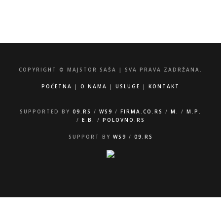
Zorana Đinđića 35, 34000 Kragujevac
COPYRIGHT © MAJSTOR SAŠA | SVA PRAVA ZADRŽANA.
POČETNA
|
O NAMA
|
USLUGE
|
KONTAKT
SUPPORTED BY
09.RS
/
WS9
/
FIRMA.CO.RS
/
M.
/
M.P.
/
E.B.
/
POLOVNO.RS
SUPPORT BY
WS9
/
09.RS