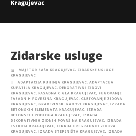
Kragujevac
Zidarske usluge
MAJSTOR SAŠA KRAGUJEVAC
,
ZIDARSKE USLUGE
KRAGUJEVAC
ADAPTACIJA KUHINJA KRAGUJEVAC
,
ADAPTACIJA
KUPATILA KRAGUJEVAC
,
DEKORATIVNI ZIDOVI
KRAGUJEVAC
,
FASADNA CIGLA KRAGUJEVAC
,
FUGOVANJE
FASADNIH POVRŠINA KRAGUJEVAC
,
GLETOVANJE ZIDOVA
KRAGUJEVAC
,
GRAĐEVINSKI RADOVI KRAGUJEVAC
,
IZRADA
BETONSKIH ELEMENATA KRAGUJEVAC
,
IZRADA
BETONSKIH PODLOGA KRAGUJEVAC
,
IZRADA
DEKORATIVNIH ZIDNIH POVRŠINA KRAGUJEVAC
,
IZRADA
ESTRIHA KRAGUJEVAC
,
IZRADA PREGRADNIH ZIDOVA
KRAGUJEVAC
,
IZRADA STEPENIŠTA KRAGUJEVAC
,
IZRADA