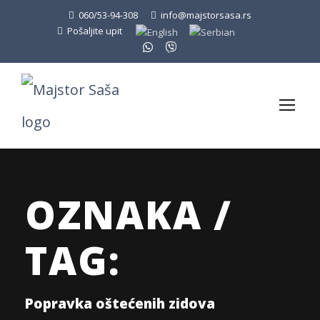
060/53-94-308
info@majstorsasa.rs
Pošaljite upit
OZNAKA /
TAG:
Popravka oštećenih zidova