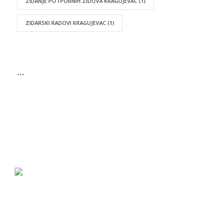
ZIDANJE POTPORNIH ZIDOVA KRAGUJEVAC
(1)
ZIDARSKI RADOVI KRAGUJEVAC
(1)
…
UKRATKO
Majstor Saša pruža kompletne usluge vodoinstalatera,
električara, bravara, zidara i građevinskog
preduzimača na teritoriji Kragujevca i okoline.