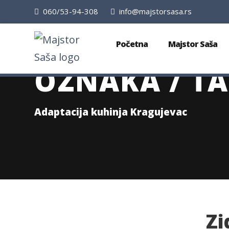
060/53-94-308
info@majstorsasa.rs
Početna
Majstor Saša
OZNAKA / TA
Adaptacija kuhinja Kragujevac
Zi