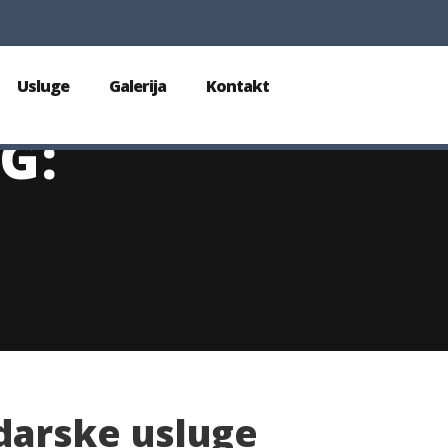
Usluge
Galerija
Kontakt
G:
darske usluge