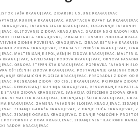
JSTOR SAŠA KRAGUJEVAC
,
ZIDARSKE USLUGE KRAGUJEVAC
APTACIJA KUHINJA KRAGUJEVAC
,
ADAPTACIJA KUPATILA KRAGUJEVA
I KRAGUJEVAC
,
FASADNA CIGLA KRAGUJEVAC
,
FUGOVANJE FASADNIH 
JEVAC
,
GLETOVANJE ZIDOVA KRAGUJEVAC
,
GRAĐEVINSKI RADOVI KR
SKIH ELEMENATA KRAGUJEVAC
,
IZRADA BETONSKIH PODLOGA KRAG
ATIVNIH ZIDNIH POVRŠINA KRAGUJEVAC
,
IZRADA ESTRIHA KRAGUJE
ADNIH ZIDOVA KRAGUJEVAC
,
IZRADA STEPENIŠTA KRAGUJEVAC
,
IZR
JEVAC
,
MALTERISANJE SPOLJAŠNJIH ZIDOVA KRAGUJEVAC
,
MALTERIS
A KRAGUJEVAC
,
NIVELISANJE PODOVA KRAGUJEVAC
,
OBNOVA FASADN
JEVAC
,
OBNOVA STEPENIŠTA KRAGUJEVAC
,
POPRAVKA FASADNIH SLO
VKA OŠTEĆENIH ZIDOVA KRAGUJEVAC
,
POSTAVLJANJE KAMENIH OBL
VLJANJE KERAMIČKIH PLOČICA KRAGUJEVAC
,
PREGRADNI ZIDOVI OD 
JEVAC
,
PREGRADNI ZIDOVI OD CIGLE KRAGUJEVAC
,
PRIPREMA ZIDOV
JEVAC
,
RENOVIRANJE KUHINJA KRAGUJEVAC
,
RENOVIRANJE KUPATIL
JE STARIH ZIDOVA KRAGUJEVAC
,
SANACIJA OŠTEĆENIH ZIDOVA KRAG
URALNI MALTER KRAGUJEVAC
,
UKLANJANJE ŠUTA KRAGUJEVAC
,
UKRA
IMA KRAGUJEVAC
,
ZAMENA FASADNIH SLOJEVA KRAGUJEVAC
,
ZIDANJ
JEVAC
,
ZIDANJE GARAŽA KRAGUJEVAC
,
ZIDANJE KUĆA KRAGUJEVAC
,
Z
JEVAC
,
ZIDANJE OGRADA KRAGUJEVAC
,
ZIDANJE POMOĆNIH PROSTOR
JE POTPORNIH ZIDOVA KRAGUJEVAC
,
ZIDANJE VENTILACIONIH KANA
SKI RADOVI KRAGUJEVAC