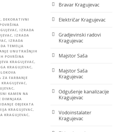
Bravar Kragujevac
Električar Kragujevac
C
,
DEKORATIVNI
POVRŠINA
AGUJEVAC
,
IZRADA
Gradjevinski radovi
UJEVAC
,
IZRADA
Kragujevac
VAC
,
IZRADA
ADA TEMELJA
ANJE UNUTRAŠNJIH
Majstor Saša
IH POVRŠINA
JEVA KRAGUJEVAC
,
OGA KRAGUJEVAC
,
Majstor Saša
BLOKOVA
Kragujevac
A ZA FARBANJE
A KRAGUJEVAC
,
UJEVAC
,
Odgušenje kanalizacije
SNI KAMEN NA
Kragujevac
E DIMNJAKA
IDANJE OBJEKATA
IJA KRAGUJEVAC
,
Vodoinstalater
LA KRAGUJEVAC
,
Kragujevac