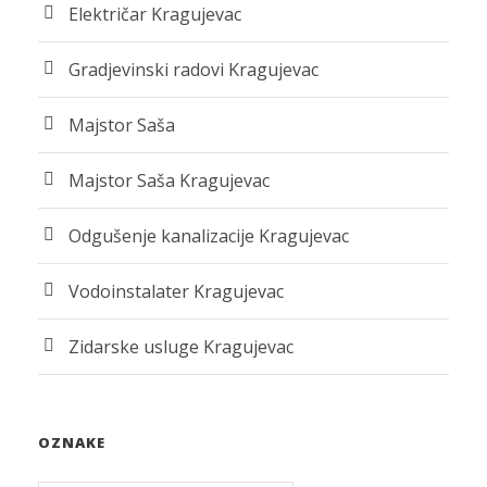
Električar Kragujevac
Gradjevinski radovi Kragujevac
Majstor Saša
Majstor Saša Kragujevac
Odgušenje kanalizacije Kragujevac
Vodoinstalater Kragujevac
Zidarske usluge Kragujevac
OZNAKE