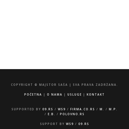
info@majstorsasa.rs
060/53-94-308
065/85-50-934
Zorana Đinđića 35, 34000 Kragujevac
COPYRIGHT © MAJSTOR SAŠA | SVA PRAVA ZADRŽANA.
POČETNA
|
O NAMA
|
USLUGE
|
KONTAKT
SUPPORTED BY
09.RS
/
WS9
/
FIRMA.CO.RS
/
M.
/
M.P.
/
E.B.
/
POLOVNO.RS
SUPPORT BY
WS9
/
09.RS