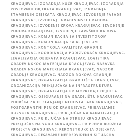
KRAGUJEVAC
,
IZGRADNJA KUĆE KRAGUJEVAC
,
IZGRADNJA
POSLOVNIH OBJEKATA KRAGUJEVAC
,
IZGRADNJA
STAMBENIH OBJEKATA KRAGUJEVAC
,
IZVOĐENJE FASADE
KRAGUJEVAC
,
IZVOĐENJE GRAĐEVINSKIH RADOVA
KRAGUJEVAC
,
IZVOĐENJE KROVA KRAGUJEVAC
,
IZVOĐENJE
PODOVA KRAGUJEVAC
,
IZVOĐENJE ZAVRŠNIH RADOVA
KRAGUJEVAC
,
KOMUNIKACIJA SA INVESTITOROM
KRAGUJEVAC
,
KOMUNIKACIJA SA KLIJENTOM
KRAGUJEVAC
,
KONTROLA KVALITETA GRADNJE
KRAGUJEVAC
,
KOORDINACIJA PODIZVOĐAČA KRAGUJEVAC
,
LEGALIZACIJA OBJEKATA KRAGUJEVAC
,
LOGISTIKA
GRAĐEVINSKOG MATERIJALA KRAGUJEVAC
,
NABAVKA
GRAĐEVINSKOG MATERIJALA KRAGUJEVAC
,
NADZOR
GRADNJE KRAGUJEVAC
,
NADZOR ROKOVA GRADNJE
KRAGUJEVAC
,
ORGANIZACIJA GRADILIŠTA KRAGUJEVAC
,
ORGANIZACIJA PRIKLJUČAKA NA INFRASTRUKTURU
KRAGUJEVAC
,
ORGANIZACIJA PRIMOPREDAJE OBJEKTA
KRAGUJEVAC
,
OSIGURANJE NA GRADILIŠTU KRAGUJEVAC
,
PODRŠKA ZA OTKLANJANJE NEDOSTATAKA KRAGUJEVAC
,
POSTGARANTNI PERIOD KRAGUJEVAC
,
PRIBAVLJANJE
DOZVOLA KRAGUJEVAC
,
PRIKLJUČAK NA KANALIZACIJU
KRAGUJEVAC
,
PRIKLJUČAK NA STRUJU KRAGUJEVAC
,
PRIKLJUČAK NA VODU KRAGUJEVAC
,
PRIPREMA BUDŽETA
PROJEKTA KRAGUJEVAC
,
REKONSTRUKCIJA OBJEKATA
KRAGUJEVAC
,
REŠAVANJE NEPREDVIĐENIH SITUACIJA