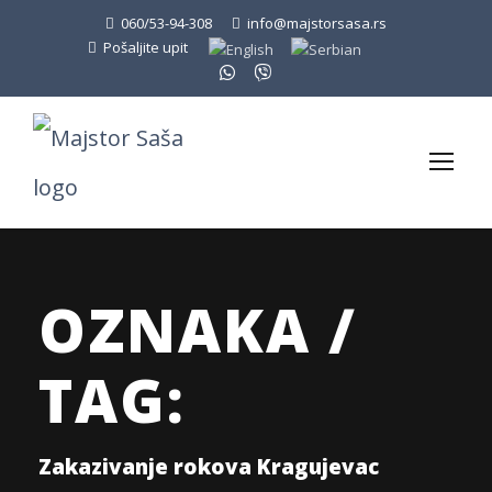
060/53-94-308
info@majstorsasa.rs
Pošaljite upit
OZNAKA /
TAG:
Zakazivanje rokova Kragujevac