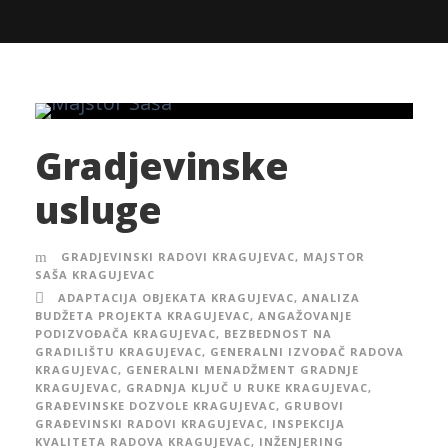
Gradjevinske
usluge
GRADJEVINSKI RADOVI KRAGUJEVAC
,
MAJSTOR
SAŠA KRAGUJEVAC
ADAPTACIJA OBJEKATA KRAGUJEVAC
,
ANALIZA
BUDŽETA PROJEKTA KRAGUJEVAC
,
ANGAŽOVANJE
PODIZVOĐAČA KRAGUJEVAC
,
BEZBEDNOST NA
GRADILIŠTU KRAGUJEVAC
,
GENERALNI IZVOĐAČ RADOVA
KRAGUJEVAC
,
GENERALNI MENADŽMENT GRADNJE
KRAGUJEVAC
,
GRADNJA KLJUČ U RUKE KRAGUJEVAC
,
GRAĐEVINSKE DOZVOLE KRAGUJEVAC
,
GRUBOVI
GRAĐEVINSKI RADOVI KRAGUJEVAC
,
INSPEKCIJA
KVALITETA RADOVA KRAGUJEVAC
,
INŽENJERING