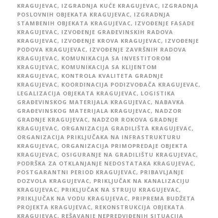
KRAGUJEVAC
,
IZGRADNJA KUĆE KRAGUJEVAC
,
IZGRADNJA
POSLOVNIH OBJEKATA KRAGUJEVAC
,
IZGRADNJA
STAMBENIH OBJEKATA KRAGUJEVAC
,
IZVOĐENJE FASADE
KRAGUJEVAC
,
IZVOĐENJE GRAĐEVINSKIH RADOVA
KRAGUJEVAC
,
IZVOĐENJE KROVA KRAGUJEVAC
,
IZVOĐENJE
PODOVA KRAGUJEVAC
,
IZVOĐENJE ZAVRŠNIH RADOVA
KRAGUJEVAC
,
KOMUNIKACIJA SA INVESTITOROM
KRAGUJEVAC
,
KOMUNIKACIJA SA KLIJENTOM
KRAGUJEVAC
,
KONTROLA KVALITETA GRADNJE
KRAGUJEVAC
,
KOORDINACIJA PODIZVOĐAČA KRAGUJEVAC
,
LEGALIZACIJA OBJEKATA KRAGUJEVAC
,
LOGISTIKA
GRAĐEVINSKOG MATERIJALA KRAGUJEVAC
,
NABAVKA
GRAĐEVINSKOG MATERIJALA KRAGUJEVAC
,
NADZOR
GRADNJE KRAGUJEVAC
,
NADZOR ROKOVA GRADNJE
KRAGUJEVAC
,
ORGANIZACIJA GRADILIŠTA KRAGUJEVAC
,
ORGANIZACIJA PRIKLJUČAKA NA INFRASTRUKTURU
KRAGUJEVAC
,
ORGANIZACIJA PRIMOPREDAJE OBJEKTA
KRAGUJEVAC
,
OSIGURANJE NA GRADILIŠTU KRAGUJEVAC
,
PODRŠKA ZA OTKLANJANJE NEDOSTATAKA KRAGUJEVAC
,
POSTGARANTNI PERIOD KRAGUJEVAC
,
PRIBAVLJANJE
DOZVOLA KRAGUJEVAC
,
PRIKLJUČAK NA KANALIZACIJU
KRAGUJEVAC
,
PRIKLJUČAK NA STRUJU KRAGUJEVAC
,
PRIKLJUČAK NA VODU KRAGUJEVAC
,
PRIPREMA BUDŽETA
PROJEKTA KRAGUJEVAC
,
REKONSTRUKCIJA OBJEKATA
KRAGUJEVAC
,
REŠAVANJE NEPREDVIĐENIH SITUACIJA