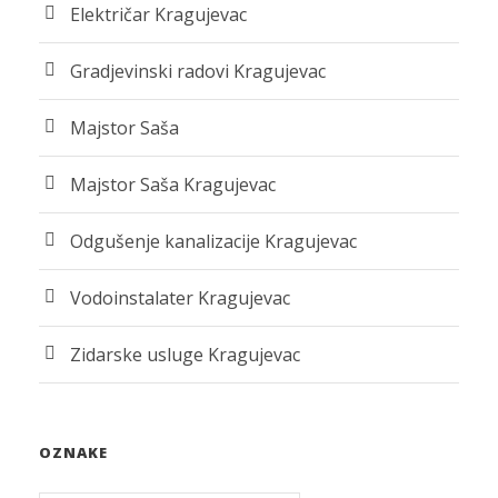
Električar Kragujevac
Gradjevinski radovi Kragujevac
Majstor Saša
Majstor Saša Kragujevac
Odgušenje kanalizacije Kragujevac
Vodoinstalater Kragujevac
Zidarske usluge Kragujevac
OZNAKE