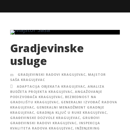
Gradjevinske
usluge
GRADJEVINSKI RADOVI KRAGUJEVAC
,
MAJSTOR
SAŠA KRAGUJEVAC
ADAPTACIJA OBJEKATA KRAGUJEVAC
,
ANALIZA
BUDŽETA PROJEKTA KRAGUJEVAC
,
ANGAŽOVANJE
PODIZVOĐAČA KRAGUJEVAC
,
BEZBEDNOST NA
GRADILIŠTU KRAGUJEVAC
,
GENERALNI IZVOĐAČ RADOVA
KRAGUJEVAC
,
GENERALNI MENADŽMENT GRADNJE
KRAGUJEVAC
,
GRADNJA KLJUČ U RUKE KRAGUJEVAC
,
GRAĐEVINSKE DOZVOLE KRAGUJEVAC
,
GRUBOVI
GRAĐEVINSKI RADOVI KRAGUJEVAC
,
INSPEKCIJA
KVALITETA RADOVA KRAGUJEVAC
,
INŽENJERING