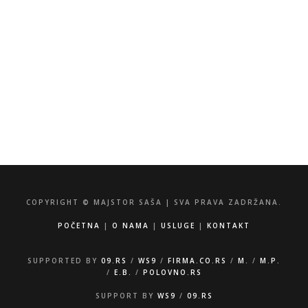
info@majstorsasa.rs
060/53-94-308
065/85-50-934
Zorana Đinđića 35, 34000 Kragujevac
COPYRIGHT © MAJSTOR SAŠA | SVA PRAVA ZADRŽANA.
POČETNA
|
O NAMA
|
USLUGE
|
KONTAKT
SUPPORTED BY
09.RS
/
WS9
/
FIRMA.CO.RS
/
M.
/
M.P.
/
E.B.
/
POLOVNO.RS
SUPPORT BY
WS9
/
09.RS