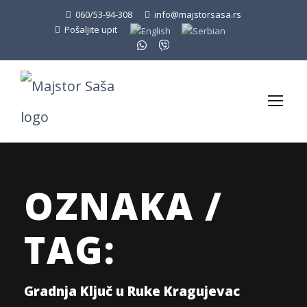
060/53-94-308
info@majstorsasa.rs
Pošaljite upit
OZNAKA /
TAG:
Gradnja Ključ u Ruke Kragujevac