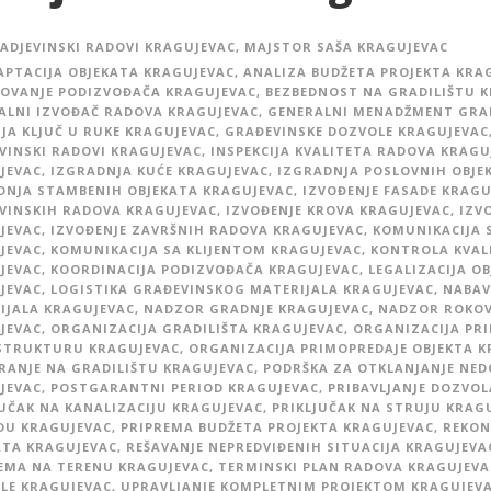
ADJEVINSKI RADOVI KRAGUJEVAC
,
MAJSTOR SAŠA KRAGUJEVAC
APTACIJA OBJEKATA KRAGUJEVAC
,
ANALIZA BUDŽETA PROJEKTA KRA
OVANJE PODIZVOĐAČA KRAGUJEVAC
,
BEZBEDNOST NA GRADILIŠTU 
ALNI IZVOĐAČ RADOVA KRAGUJEVAC
,
GENERALNI MENADŽMENT GRA
JA KLJUČ U RUKE KRAGUJEVAC
,
GRAĐEVINSKE DOZVOLE KRAGUJEVAC
VINSKI RADOVI KRAGUJEVAC
,
INSPEKCIJA KVALITETA RADOVA KRAGU
JEVAC
,
IZGRADNJA KUĆE KRAGUJEVAC
,
IZGRADNJA POSLOVNIH OBJE
DNJA STAMBENIH OBJEKATA KRAGUJEVAC
,
IZVOĐENJE FASADE KRAGU
VINSKIH RADOVA KRAGUJEVAC
,
IZVOĐENJE KROVA KRAGUJEVAC
,
IZV
JEVAC
,
IZVOĐENJE ZAVRŠNIH RADOVA KRAGUJEVAC
,
KOMUNIKACIJA 
JEVAC
,
KOMUNIKACIJA SA KLIJENTOM KRAGUJEVAC
,
KONTROLA KVAL
JEVAC
,
KOORDINACIJA PODIZVOĐAČA KRAGUJEVAC
,
LEGALIZACIJA O
JEVAC
,
LOGISTIKA GRAĐEVINSKOG MATERIJALA KRAGUJEVAC
,
NABAV
IJALA KRAGUJEVAC
,
NADZOR GRADNJE KRAGUJEVAC
,
NADZOR ROKOV
JEVAC
,
ORGANIZACIJA GRADILIŠTA KRAGUJEVAC
,
ORGANIZACIJA PRI
STRUKTURU KRAGUJEVAC
,
ORGANIZACIJA PRIMOPREDAJE OBJEKTA 
RANJE NA GRADILIŠTU KRAGUJEVAC
,
PODRŠKA ZA OTKLANJANJE NE
JEVAC
,
POSTGARANTNI PERIOD KRAGUJEVAC
,
PRIBAVLJANJE DOZVOL
JUČAK NA KANALIZACIJU KRAGUJEVAC
,
PRIKLJUČAK NA STRUJU KRAG
DU KRAGUJEVAC
,
PRIPREMA BUDŽETA PROJEKTA KRAGUJEVAC
,
REKON
ATA KRAGUJEVAC
,
REŠAVANJE NEPREDVIĐENIH SITUACIJA KRAGUJEVA
EMA NA TERENU KRAGUJEVAC
,
TERMINSKI PLAN RADOVA KRAGUJEVA
LE KRAGUJEVAC
,
UPRAVLJANJE KOMPLETNIM PROJEKTOM KRAGUJEV