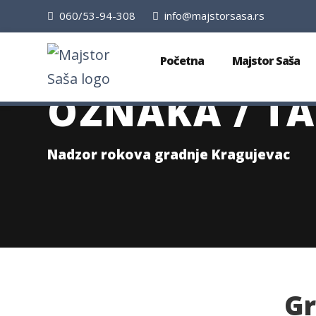
060/53-94-308
info@majstorsasa.rs
Početna
Majstor Saša
OZNAKA / TA
Nadzor rokova gradnje Kragujevac
Gr