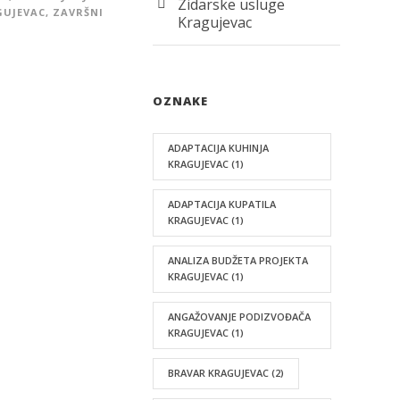
Zidarske usluge
GUJEVAC
,
ZAVRŠNI
Kragujevac
OZNAKE
ADAPTACIJA KUHINJA
KRAGUJEVAC
(1)
ADAPTACIJA KUPATILA
KRAGUJEVAC
(1)
ANALIZA BUDŽETA PROJEKTA
KRAGUJEVAC
(1)
ANGAŽOVANJE PODIZVOĐAČA
KRAGUJEVAC
(1)
BRAVAR KRAGUJEVAC
(2)