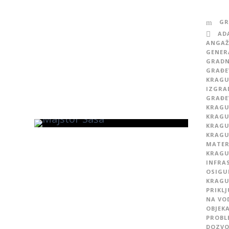
GR
AD
ANGAŽ
GENER
GRADN
GRAĐE
KRAGU
IZGRA
GRAĐE
KRAGU
KRAGU
KRAGU
KRAGU
MATER
KRAGU
INFRA
OSIGU
KRAGU
PRIKL
NA VO
OBJEK
PROBL
DOZVO