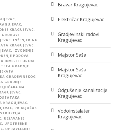
Bravar Kragujevac
Električar Kragujevac
GUJEVAC
,
KRAGUJEVAC
,
DNJE KRAGUJEVAC
,
Gradjevinski radovi
,
GRUBOVI
Kragujevac
JEVAC
,
INŽENJERING
KATA KRAGUJEVAC
,
JEVAC
,
IZVOĐENJE
Majstor Saša
OĐENJE PODOVA
SA INVESTITOROM
ITETA GRADNJE
Majstor Saša
BJEKATA
Kragujevac
KA GRAĐEVINSKOG
A GRADNJE
KLJUČAKA NA
Odgušenje kanalizacije
KRAGUJEVAC
,
Kragujevac
DOSTATAKA
A KRAGUJEVAC
,
UJEVAC
,
PRIKLJUČAK
Vodoinstalater
STRUKCIJA
Kragujevac
C
,
REŠAVANJE
C
,
UPOTREBNE
AC
,
UPRAVLJANJE