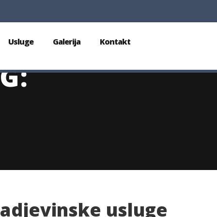
Usluge
Galerija
Kontakt
G:
adjevinske usluge