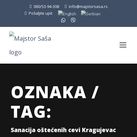
060/53-94-308
info@majstorsasa.rs
Pošaljite upit
OZNAKA /
TAG:
Sanacija oštećenih cevi Kragujevac