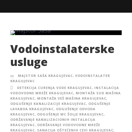
Vodoinstalaterske
usluge
MAJSTOR SAŠA KRAGUJEVAC
,
VODOINSTALATER
KRAGUJEVAC
DETEKCIJA CURENJA VODE KRAGUJEVAC
,
INSTALACIJA
VODOVODNE MREŽE KRAGUJEVAC
,
MONTAŽA SUD MAŠINA
KRAGUJEVAC
,
MONTAŽA VEŠ MAŠINA KRAGUJEVAC
,
ODGUŠENJE KANALIZACIJE KRAGUJEVAC
,
ODGUŠENJE
LAVABOA KRAGUJEVAC
,
ODGUŠENJE ODVODA
KRAGUJEVAC
,
ODGUŠENJE WC ŠOLJE KRAGUJEVAC
,
ODRŽAVANJE KANALIZACIONIH INSTALACIJA
KRAGUJEVAC
,
ODRŽAVANJE VODOVODNE MREŽE
KRAGUJEVAC
,
SANACIJA OŠTEĆENIH CEVI KRAGUJEVAC
,