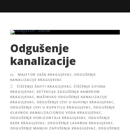
Odgušenje
kanalizacije
MAJSTOR SAŠA KRAGUJEVAC
,
ODGUŠENJE
KANALIZACIJE KRAGUJEVAC
ČIŠĆENJE ŠAHTI KRAGUJEVAC
,
ČIŠĆENJE SIFONA
KRAGUJEVAC
,
DETEKCIJA ZAGUŠENJA KAMEROM
KRAGUJEVAC
,
MAŠINSKO ODGUŠENJE KANALIZACIJE
KRAGUJEVAC
,
ODGUŠENJE CEVI U KUHINJI KRAGUJEVAC
,
ODGUŠENJE CEVI U KUPATILU KRAGUJEVAC
,
ODGUŠENJE
GLAVNOG KANALIZACIONOG VODA KRAGUJEVAC
,
ODGUŠENJE HORIZONTALE KRAGUJEVAC
,
ODGUŠENJE
KADE KRAGUJEVAC
,
ODGUŠENJE LAVABOA KRAGUJEVAC
,
ODGUŠENJE MANJIH ZAPUŠENJA KRAGUJEVAC
,
ODGUŠENJE