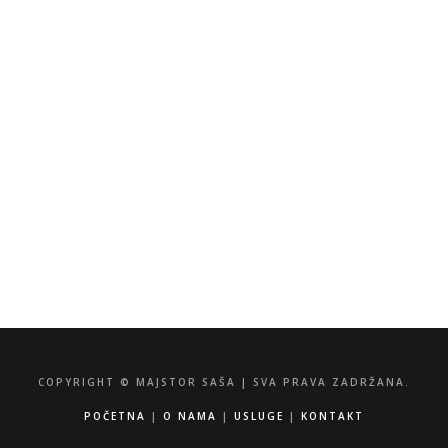
KONTAKTIRAJTE NAS
Električar, vodoinstalater, odgušenje kanalizacije
Kragujevac – Majstor Saša
info@majstorsasa.rs
060/53-94-308
065/85-50-934
Zorana Đinđića 35, 34000 Kragujevac
COPYRIGHT © MAJSTOR SAŠA | SVA PRAVA ZADRŽANA.
POČETNA
|
O NAMA
|
USLUGE
|
KONTAKT