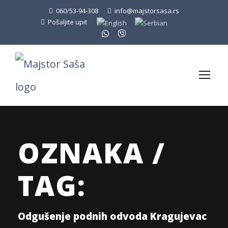
060/53-94-308
info@majstorsasa.rs
Pošaljite upit
OZNAKA /
TAG:
Odgušenje podnih odvoda Kragujevac